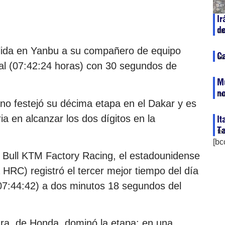
Ir
de
ab
alida en Yanbu a su compañero de equipo
Ca
ab
ral (07:42:24 horas) con 30 segundos de
Mu
no
ma
iano festejó su décima etapa en el Dakar y es
ia en alcanzar los dos dígitos en la
It
T
fe
[bc
 Bull KTM Factory Racing, el estadounidense
RC) registró el tercer mejor tiempo del día
(07:44:42) a dos minutos 18 segundos del
ura, de Honda, dominó la etapa; en una