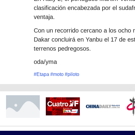
clasificación encabezada por el suda
ventaja.
Con un recorrido cercano a los ocho mi
Dakar concluirá en Yanbu el 17 de es
terrenos pedregosos.
oda/yma
#
Etapa
#
moto
#
piloto