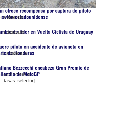
án ofrece recompensa por captura de piloto
 avión estadounidense
ril 3, 2026
14:51
mbio de líder en Vuelta Ciclista de Uruguay
ril 3, 2026
14:03
ere piloto en accidente de avioneta en
rte de Honduras
rzo 8, 2026
16:26
aliano Bezzecchi encabeza Gran Premio de
ailandia de MotoGP
brero 27, 2026
15:19
c_tasas_selector]