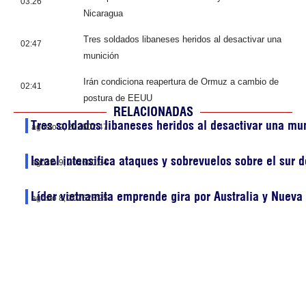
03:26
Nicaragua
Tres soldados libaneses heridos al desactivar una
02:47
munición
Irán condiciona reapertura de Ormuz a cambio de
02:41
postura de EEUU
RELACIONADAS
Tres soldados libaneses heridos al desactivar una mu
agosto 9, 2026
02:47
Israel intensifica ataques y sobrevuelos sobre el sur 
agosto 9, 2026
00:34
Líder vietnamita emprende gira por Australia y Nueva
agosto 8, 2026
23:25