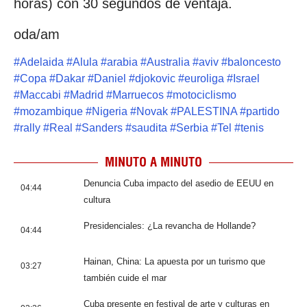
horas) con 30 segundos de ventaja.
oda/am
#
Adelaida
#
Alula
#
arabia
#
Australia
#
aviv
#
baloncesto
#
Copa
#
Dakar
#
Daniel
#
djokovic
#
euroliga
#
Israel
#
Maccabi
#
Madrid
#
Marruecos
#
motociclismo
#
mozambique
#
Nigeria
#
Novak
#
PALESTINA
#
partido
#
rally
#
Real
#
Sanders
#
saudita
#
Serbia
#
Tel
#
tenis
MINUTO A MINUTO
Denuncia Cuba impacto del asedio de EEUU en
04:44
cultura
Presidenciales: ¿La revancha de Hollande?
04:44
Hainan, China: La apuesta por un turismo que
03:27
también cuide el mar
Cuba presente en festival de arte y culturas en