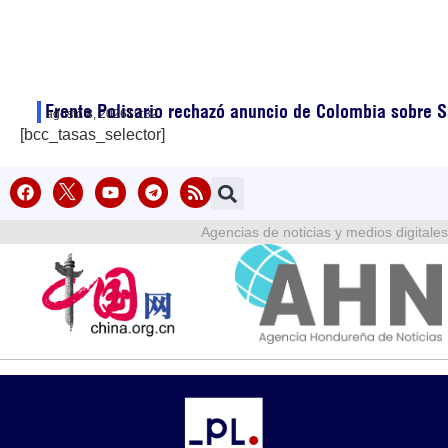
Frente Polisario rechazó anuncio de Colombia sobre S
agosto 8, 2026
19:32
[bcc_tasas_selector]
Agencias de noticias y medios digitales