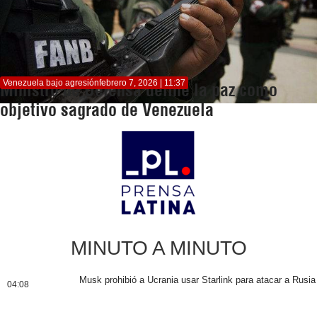
Venezuela bajo agresión
febrero 7, 2026 | 11:37
Ministro de Defensa define la paz como
objetivo sagrado de Venezuela
MINUTO A MINUTO
Musk prohibió a Ucrania usar Starlink para atacar a Rusia
04:08