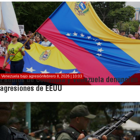
Venezuela bajo agresión
febrero 8, 2026 | 10:03
Pueblos de Colombia y Venezuela denuncian
agresiones de EEUU