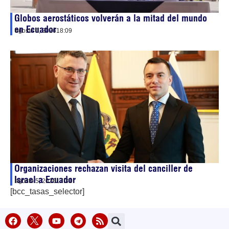
Globos aerostáticos volverán a la mitad del mundo
en Ecuador
agosto 5, 2026
18:09
Organizaciones rechazan visita del canciller de
Israel a Ecuador
agosto 5, 2026
17:31
[bcc_tasas_selector]