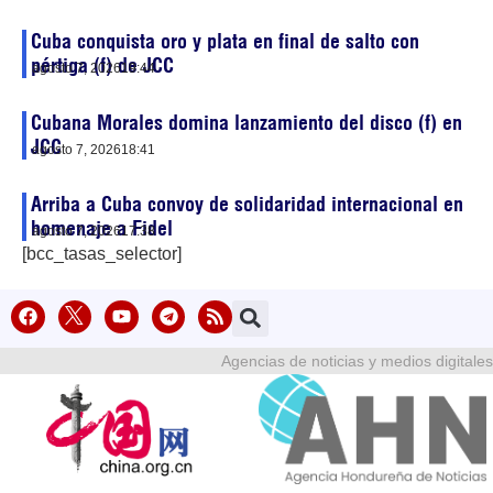
Cuba conquista oro y plata en final de salto con
pértiga (f) de JCC
agosto 7, 2026
19:44
Cubana Morales domina lanzamiento del disco (f) en
JCC
agosto 7, 2026
18:41
Arriba a Cuba convoy de solidaridad internacional en
homenaje a Fidel
agosto 7, 2026
17:38
[bcc_tasas_selector]
Agencias de noticias y medios digitales