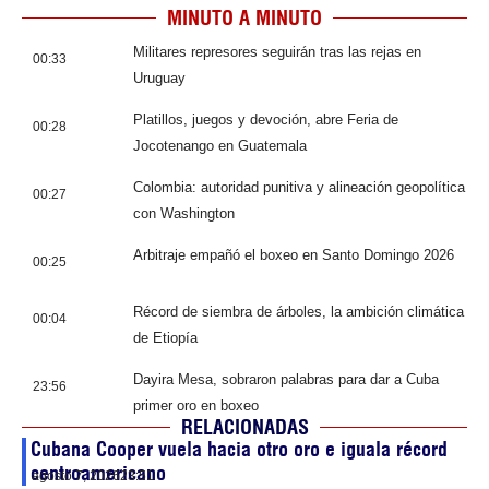
MINUTO A MINUTO
Militares represores seguirán tras las rejas en
00:33
Uruguay
Platillos, juegos y devoción, abre Feria de
00:28
Jocotenango en Guatemala
Colombia: autoridad punitiva y alineación geopolítica
00:27
con Washington
Arbitraje empañó el boxeo en Santo Domingo 2026
00:25
Récord de siembra de árboles, la ambición climática
00:04
de Etiopía
Dayira Mesa, sobraron palabras para dar a Cuba
23:56
primer oro en boxeo
RELACIONADAS
Cubana Cooper vuela hacia otro oro e iguala récord
centroamericano
agosto 7, 2026
23:51