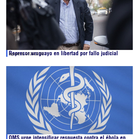
Represor uruguayo en libertad por fallo judicial
agosto 6, 2026
13:33
OMS urge intensificar respuesta contra el ébola en