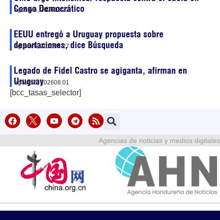
Congo Democrático
agosto 6, 2026
13:22
EEUU entregó a Uruguay propuesta sobre
deportaciones, dice Búsqueda
agosto 6, 2026
08:27
Legado de Fidel Castro se agiganta, afirman en
Uruguay
agosto 6, 2026
08:01
[bcc_tasas_selector]
Agencias de noticias y medios digitales