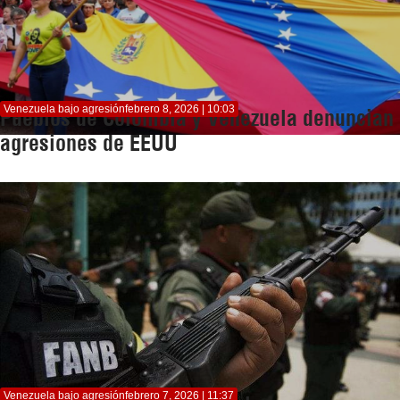
Venezuela bajo agresión
febrero 8, 2026 | 10:03
Pueblos de Colombia y Venezuela denuncian
agresiones de EEUU
Venezuela bajo agresión
febrero 7, 2026 | 11:37