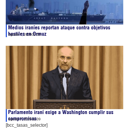
Medios iraníes reportan ataque contra objetivos
hostiles en Ormuz
agosto 7, 2026
02:59
Parlamento iraní exige a Washington cumplir sus
compromisos
agosto 7, 2026
02:09
[bcc_tasas_selector]