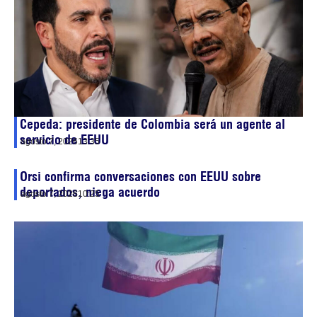
Cepeda: presidente de Colombia será un agente al
servicio de EEUU
agosto 7, 2026
13:35
Orsi confirma conversaciones con EEUU sobre
deportados, niega acuerdo
agosto 7, 2026
10:25