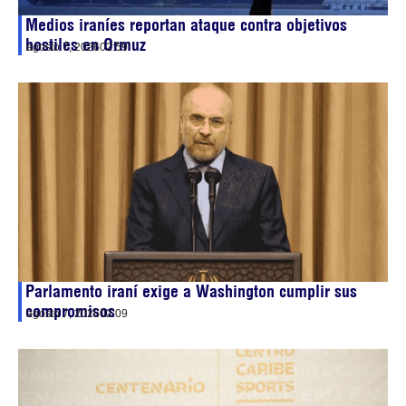
Medios iraníes reportan ataque contra objetivos
hostiles en Ormuz
agosto 7, 2026
02:59
Parlamento iraní exige a Washington cumplir sus
compromisos
agosto 7, 2026
02:09