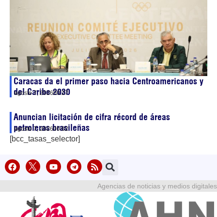
Caracas da el primer paso hacia Centroamericanos y
del Caribe 2030
agosto 7, 2026
00:27
Anuncian licitación de cifra récord de áreas
petroleras brasileñas
agosto 7, 2026
00:02
[bcc_tasas_selector]
Agencias de noticias y medios digitales