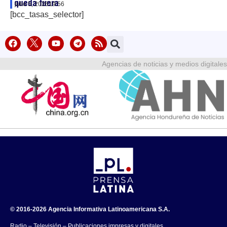
queda fuera
julio 5, 2026
19:56
[bcc_tasas_selector]
Agencias de noticias y medios digitales
© 2016-2026 Agencia Informativa Latinoamericana S.A.
Radio – Televisión – Publicaciones impresas y digitales.