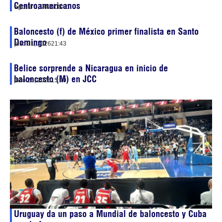
Centroamericanos
agosto 3, 2026
00:01
Baloncesto (f) de México primer finalista en Santo
Domingo
julio 31, 2026
21:43
Belice sorprende a Nicaragua en inicio de
baloncesto (M) en JCC
julio 26, 2026
15:40
Uruguay da un paso a Mundial de baloncesto y Cuba