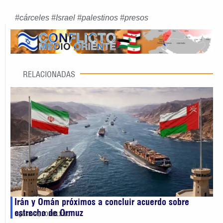
#
cárceles
#
Israel
#
palestinos
#
presos
RELACIONADAS
Irán y Omán próximos a concluir acuerdo sobre
estrecho de Ormuz
agosto 7, 2026
11:10