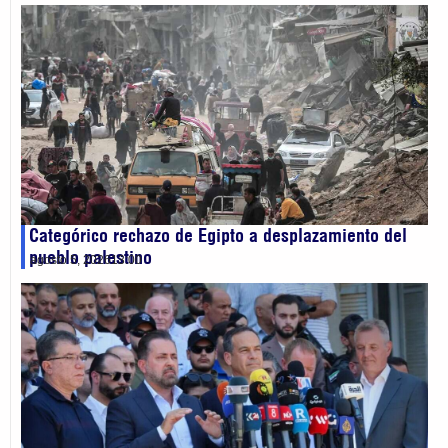
Categórico rechazo de Egipto a desplazamiento del
pueblo palestino
agosto 5, 2026
13:00