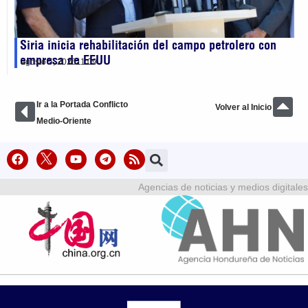
Siria inicia rehabilitación del campo petrolero con
empresa de EEUU
agosto 5, 2026
11:09
Ir a la Portada Conflicto
Volver al Inicio
Medio-Oriente
Agencias de noticias y medios digitales