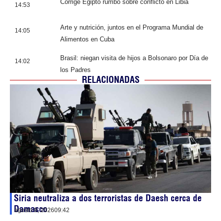
Corrige Egipto rumbo sobre conflicto en Libia
14:53
Arte y nutrición, juntos en el Programa Mundial de
14:05
Alimentos en Cuba
Brasil: niegan visita de hijos a Bolsonaro por Día de
14:02
los Padres
RELACIONADAS
Siria neutraliza a dos terroristas de Daesh cerca de
Damasco
agosto 8, 2026
09:42