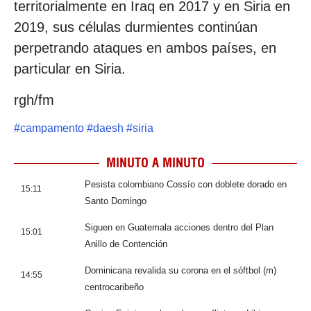
territorialmente en Iraq en 2017 y en Siria en
2019, sus células durmientes continúan
perpetrando ataques en ambos países, en
particular en Siria.
rgh/fm
#
campamento
#
daesh
#
siria
MINUTO A MINUTO
Pesista colombiano Cossío con doblete dorado en
15:11
Santo Domingo
Siguen en Guatemala acciones dentro del Plan
15:01
Anillo de Contención
Dominicana revalida su corona en el sóftbol (m)
14:55
centrocaribeño