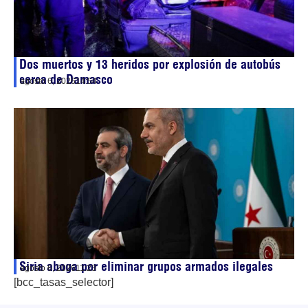
Dos muertos y 13 heridos por explosión de autobús
cerca de Damasco
agosto 6, 2026
14:54
Siria aboga por eliminar grupos armados ilegales
agosto 6, 2026
11:23
[bcc_tasas_selector]