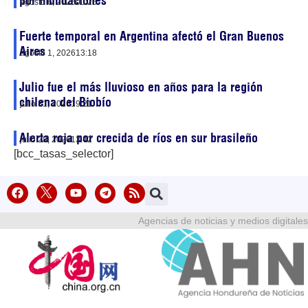
por inundaciones
agosto 6, 2026
00:26
Fuerte temporal en Argentina afectó el Gran Buenos
Aires
agosto 1, 2026
13:18
Julio fue el más lluvioso en años para la región
chilena del Biobío
julio 31, 2026
19:21
Alerta roja por crecida de ríos en sur brasileño
julio 28, 2026
13:42
[bcc_tasas_selector]
Agencias de noticias y medios digitales