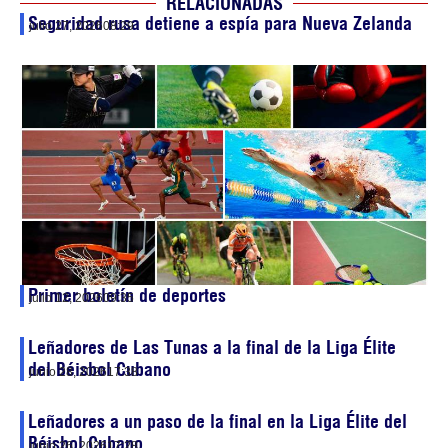
RELACIONADAS
Seguridad rusa detiene a espía para Nueva Zelanda
julio 27, 2026
08:29
Primer boletín de deportes
julio 12, 2026
09:35
Leñadores de Las Tunas a la final de la Liga Élite
del Béisbol Cubano
junio 28, 2026
17:38
Leñadores a un paso de la final en la Liga Élite del
Béisbol Cubano
junio 26, 2026
17:28