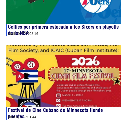
Celtics por primera estocada a los Sixers en playoffs
de la NBA
abril 19, 2026
08:16
Festival de Cine Cubano de Minnesota tiende
puentes
abril 5, 2026
01:44