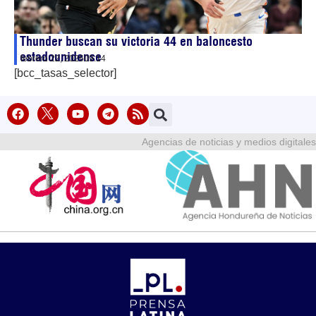
Thunder buscan su victoria 44 en baloncesto
estadounidense
febrero 22, 2026
09:14
[bcc_tasas_selector]
Agencias de noticias y medios digitales