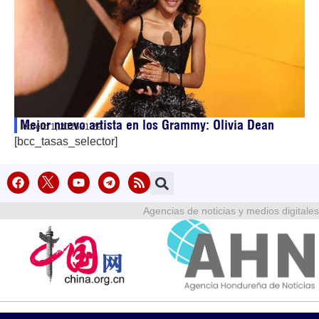
Mejor nuevo artista en los Grammy: Olivia Dean
febrero 1, 2026
21:29
[bcc_tasas_selector]
Agencias de noticias y medios digitales