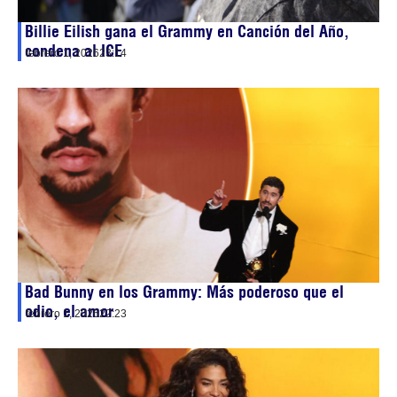
Billie Eilish gana el Grammy en Canción del Año,
condena al ICE
febrero 1, 2026
23:14
Bad Bunny en los Grammy: Más poderoso que el
odio, el amor
febrero 1, 2026
22:23