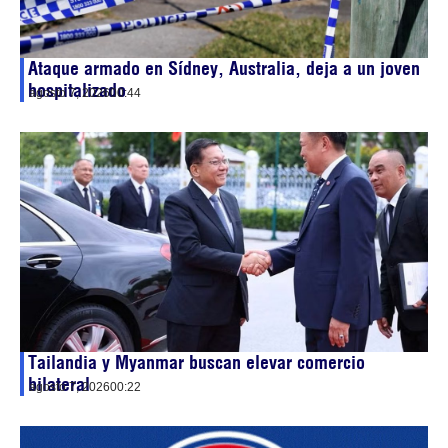
Ataque armado en Sídney, Australia, deja a un joven
hospitalizado
agosto 7, 2026
00:44
Tailandia y Myanmar buscan elevar comercio
bilateral
agosto 7, 2026
00:22