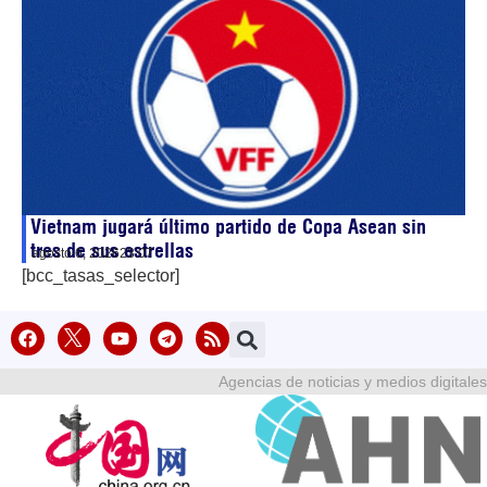
Vietnam jugará último partido de Copa Asean sin
tres de sus estrellas
agosto 6, 2026
23:07
[bcc_tasas_selector]
Agencias de noticias y medios digitales