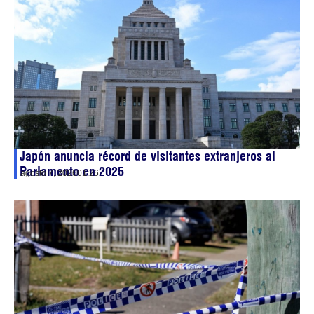
Japón anuncia récord de visitantes extranjeros al
Parlamento en 2025
agosto 7, 2026
01:26