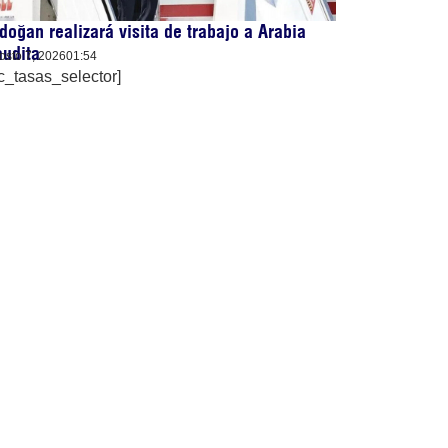
doğan realizará visita de trabajo a Arabia
udita
osto 7, 2026
01:54
c_tasas_selector]