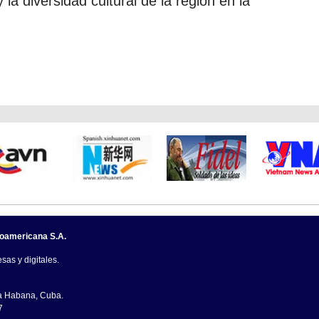
 la diversidad cultural de la región en la
noamericana S.A.
sas y digitales.
La Habana, Cuba.
7