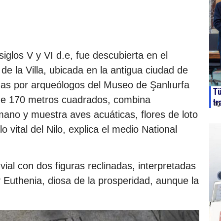
siglos V y VI d.e, fue descubierta en el
de la Villa, ubicada en la antigua ciudad de
das por arqueólogos del Museo de Şanlıurfa
Tü
de 170 metros cuadrados, combina
tr
ag
mano y muestra aves acuáticas, flores de loto
o vital del Nilo, explica el medio National
vial con dos figuras reclinadas, interpretadas
y Euthenia, diosa de la prosperidad, aunque la