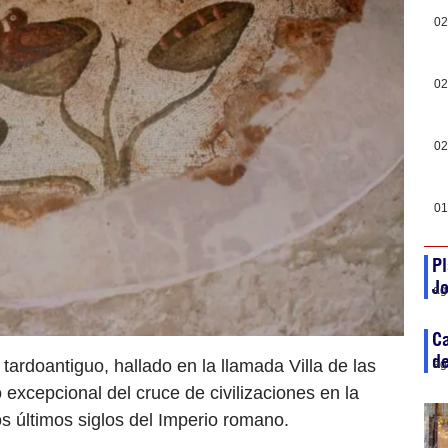
02
02
02
01
Pl
J
ag
Ca
d
ardoantiguo, hallado en la llamada Villa de las
ag
xcepcional del cruce de civilizaciones en la
os últimos siglos del Imperio romano.