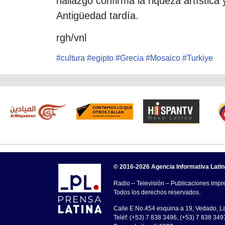
hallazgo confirma la riqueza artística y
Antigüedad tardía.
rgh/vnl
#
cultura
#
egipto
#
Grecia
#
Mosaico
#
Turkiye
© 2016-2026 Agencia Informativa Lati
Radio – Televisión – Publicaciones impre
Todos los derechos reservados.
Calle E No.454 esquina a 19, Vedado, 
Teléf: (+53) 7 838 3496, (+53) 7 838 349