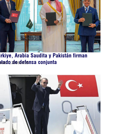
rkiye, Arabia Saudita y Pakistán firman
atado de defensa conjunta
osto 7, 2026
10:25