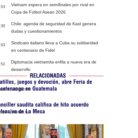
Vietnam espera en semifinales por rival en
:53
Copa de Fútbol Asean 2026
Chile: agenda de seguridad de Kast genera
:30
dudas y cuestionamientos
Sindicato italiano lleva a Cuba su solidaridad
:03
en centenario de Fidel
Diplomacia vietnamita enfila a nueva era de
:52
desarrollo
RELACIONADAS
atillos, juegos y devoción, abre Feria de
ocotenango en Guatemala
osto 8, 2026
00:28
nciller saudita califica de hito acuerdo
efensivo de La Meca
osto 7, 2026
11:03