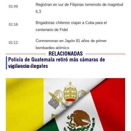
Registran en sur de Filipinas terremoto de magnitud
01:49
6,3
Brigadistas chilenos viajan a Cuba para el
01:16
centenario de Fidel
Conmemoran en Japón 81 años de primer
01:12
bombardeo atómico
RELACIONADAS
Policía de Guatemala retiró más cámaras de
vigilancia ilegales
agosto 5, 2026
14:23