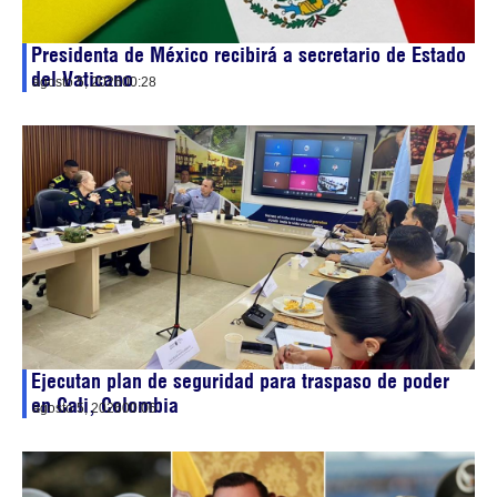
Presidenta de México recibirá a secretario de Estado
del Vaticano
agosto 5, 2026
00:28
Ejecutan plan de seguridad para traspaso de poder
en Cali, Colombia
agosto 5, 2026
00:06