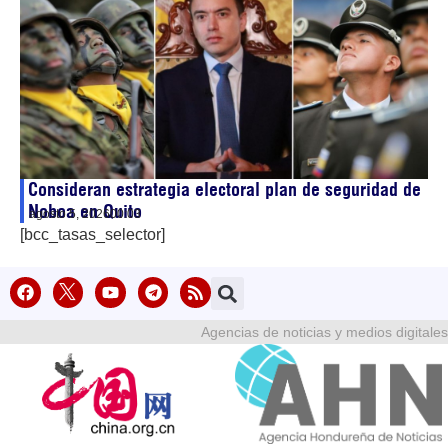
Consideran estrategia electoral plan de seguridad de
Noboa en Quito
agosto 5, 2026
00:03
[bcc_tasas_selector]
Agencias de noticias y medios digitales