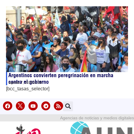
Argentinos convierten peregrinación en marcha
contra el gobierno
agosto 7, 2026
11:08
[bcc_tasas_selector]
Agencias de noticias y medios digitales