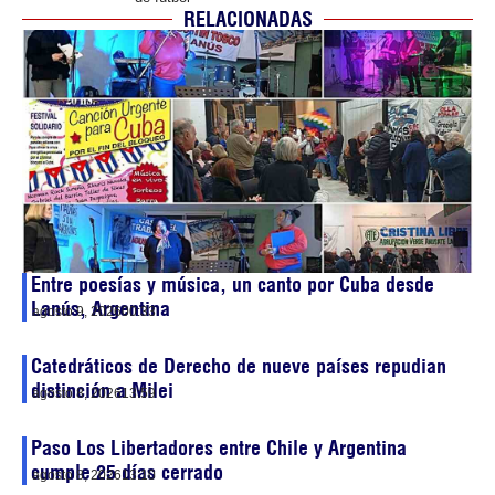
RELACIONADAS
Entre poesías y música, un canto por Cuba desde
Lanús, Argentina
agosto 9, 2026
00:33
Catedráticos de Derecho de nueve países repudian
distinción a Milei
agosto 8, 2026
13:59
Paso Los Libertadores entre Chile y Argentina
cumple 25 días cerrado
agosto 8, 2026
13:10