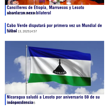
Cancilleres de Etiopía, Marruecos y Lesoto
abordaron nexo bilateral
febrero 11, 2026
11:38
Cabo Verde disputará por primera vez un Mundial de
fútbol
octubre 13, 2025
14:57
Nicaragua saludó a Lesoto por aniversario 59 de su
independencia
octubre 4, 2025
13:35