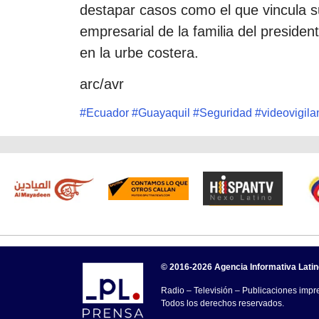
destapar casos como el que vincula 
empresarial de la familia del preside
en la urbe costera.
arc/avr
#
Ecuador
#
Guayaquil
#
Seguridad
#
videovigila
© 2016-2026 Agencia Informativa Lati
Radio – Televisión – Publicaciones impre
Todos los derechos reservados.