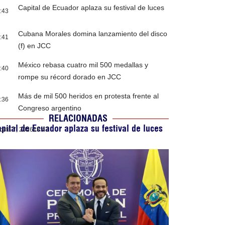
Capital de Ecuador aplaza su festival de luces
:43
Cubana Morales domina lanzamiento del disco
:41
(f) en JCC
México rebasa cuatro mil 500 medallas y
:40
rompe su récord dorado en JCC
Más de mil 500 heridos en protesta frente al
:36
Congreso argentino
RELACIONADAS
pital de Ecuador aplaza su festival de luces
osto 7, 2026
18:43