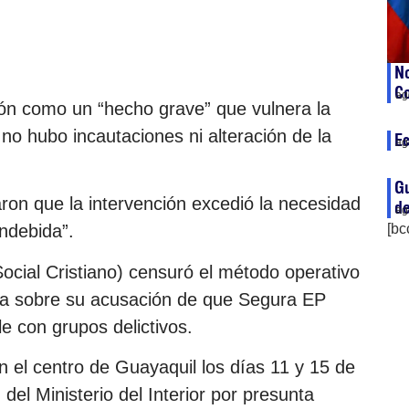
No
Co
ag
ión como un “hecho grave” que vulnera la
o hubo incautaciones ni alteración de la
Ec
ag
Gu
ron que la intervención excedió la necesidad
de
ag
[bc
indebida”.
Social Cristiano) censuró el método operativo
cia sobre su acusación de que Segura EP
e con grupos delictivos.
 en el centro de Guayaquil los días 11 y 15 de
del Ministerio del Interior por presunta