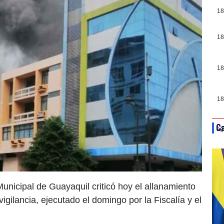
18
18
18
18
Ca
ag
unicipal de Guayaquil criticó hoy el allanamiento
gilancia, ejecutado el domingo por la Fiscalía y el