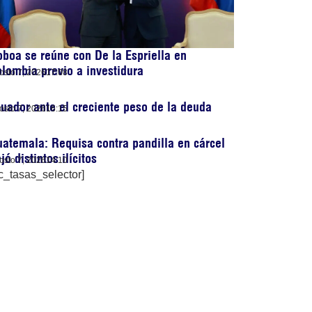
boa se reúne con De la Espriella en
lombia previo a investidura
osto 7, 2026
17:08
uador ante el creciente peso de la deuda
osto 7, 2026
16:15
atemala: Requisa contra pandilla en cárcel
jó distintos ilícitos
osto 7, 2026
14:10
c_tasas_selector]