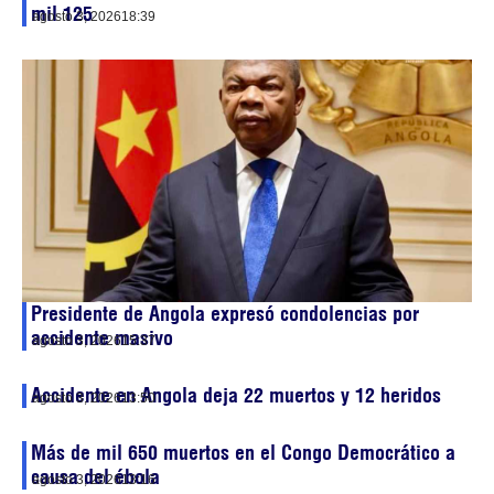
mil 125
agosto 3, 2026
18:39
Presidente de Angola expresó condolencias por
accidente masivo
agosto 3, 2026
15:37
Accidente en Angola deja 22 muertos y 12 heridos
agosto 3, 2026
13:50
Más de mil 650 muertos en el Congo Democrático a
causa del ébola
agosto 3, 2026
13:16