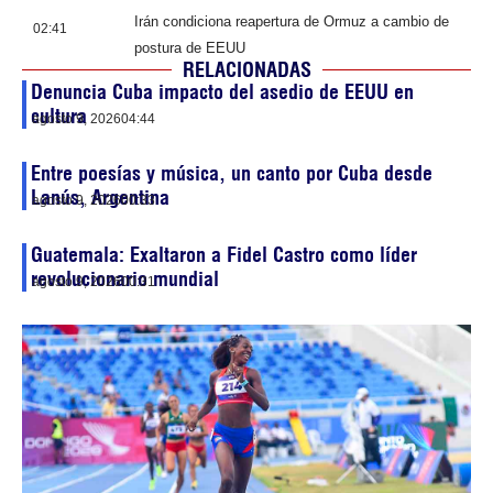
Irán condiciona reapertura de Ormuz a cambio de
02:41
postura de EEUU
RELACIONADAS
Denuncia Cuba impacto del asedio de EEUU en
cultura
agosto 9, 2026
04:44
Entre poesías y música, un canto por Cuba desde
Lanús, Argentina
agosto 9, 2026
00:33
Guatemala: Exaltaron a Fidel Castro como líder
revolucionario mundial
agosto 9, 2026
00:31