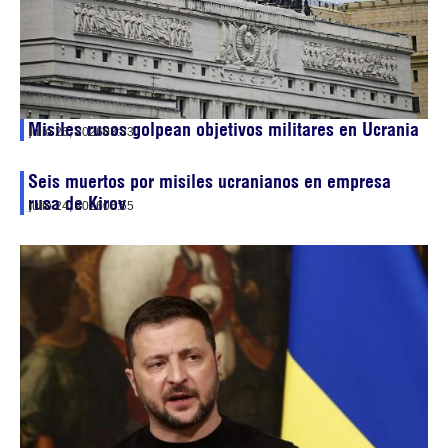
Misiles rusos golpean objetivos militares en Ucrania
julio 26, 2026
03:33
Seis muertos por misiles ucranianos en empresa
rusa de Kirov
julio 24, 2026
06:55