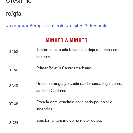
Oreshnik.
ro/gfa
#
averiguar
#
emplazamiento
#
misiles
#
Oreshnik
MINUTO A MINUTO
Tiroteo en escuela tailandesa deja al menos ocho
07:53
muertos
Primer Boletín Centroamericano
07:50
Gobierno uruguayo continúa demanda legal contra
07:49
astillero Cardama
Francia abre vendimia anticipada por calor e
07:48
incendios
Señalan al turismo como motor de paz
07:34