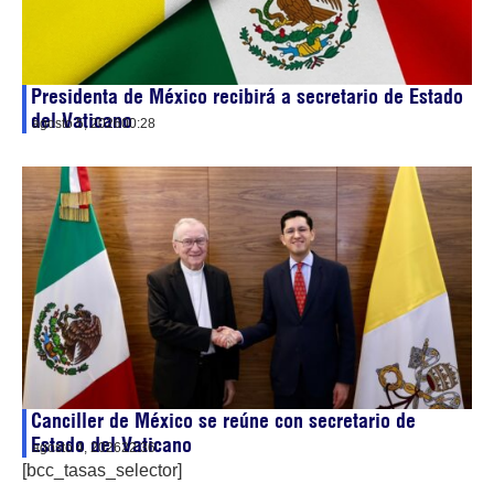
Presidenta de México recibirá a secretario de Estado
del Vaticano
agosto 5, 2026
00:28
Canciller de México se reúne con secretario de
Estado del Vaticano
agosto 4, 2026
22:36
[bcc_tasas_selector]