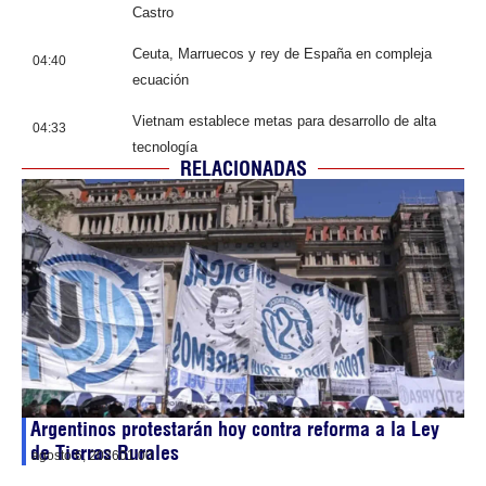
Castro
Ceuta, Marruecos y rey de España en compleja
04:40
ecuación
Vietnam establece metas para desarrollo de alta
04:33
tecnología
RELACIONADAS
Argentinos protestarán hoy contra reforma a la Ley
de Tierras Rurales
agosto 6, 2026
01:00