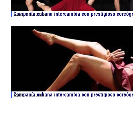
Compañía cubana intercambia con prestigioso coreógr
agosto 5, 2026
20:51
Compañía cubana intercambia con prestigioso coreógr
agosto 5, 2026
11:18