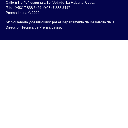
Calle E No.454 esquina a 19, Vedado, La Habana, Cuba.
Teléf: (+53) 7 838 3496, (+53) 7 838 3497
Prensa Latina © 2023 .
Sitio diseñado y desarrollado por el Departamento de Desarrollo de la
Dirección Técnica de Prensa Latina.