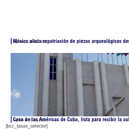
México alista repatriación de piezas arqueológicas d
agosto 4, 2026
21:01
Casa de las Américas de Cuba, lista para recibir la cu
agosto 4, 2026
19:51
[bcc_tasas_selector]