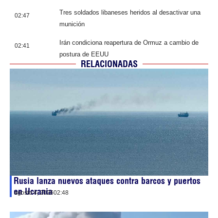
Tres soldados libaneses heridos al desactivar una
02:47
munición
Irán condiciona reapertura de Ormuz a cambio de
02:41
postura de EEUU
RELACIONADAS
Rusia lanza nuevos ataques contra barcos y puertos
en Ucrania
agosto 4, 2026
02:48