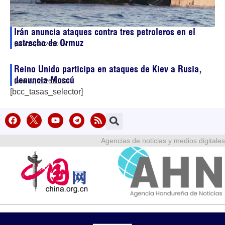
Irán anuncia ataques contra tres petroleros en el
estrecho de Ormuz
julio 29, 2026
10:17
Reino Unido participa en ataques de Kiev a Rusia,
denuncia Moscú
julio 27, 2026
11:39
[bcc_tasas_selector]
Agencias de noticias y medios digitales