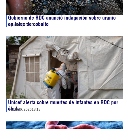
Gobierno de RDC anunció indagación sobre uranio
en lotes de cobalto
agosto 7, 2026
00:40
Unicef alerta sobre muertes de infantes en RDC por
ébola
agosto 6, 2026
18:13