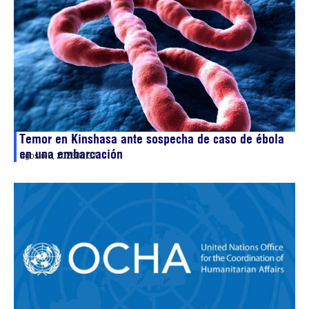
Temor en Kinshasa ante sospecha de caso de ébola
en una embarcación
agosto 6, 2026
00:37