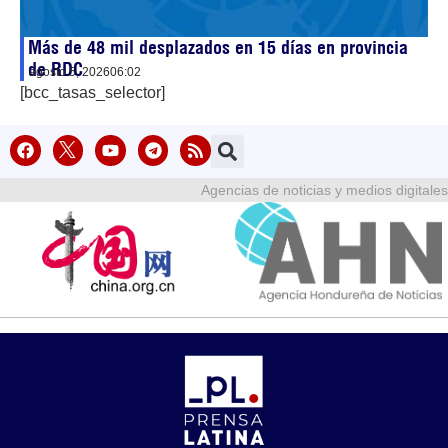
Más de 48 mil desplazados en 15 días en provincia
de RDC
agosto 5, 2026
06:02
[bcc_tasas_selector]
Agencias de noticias y medios digitales