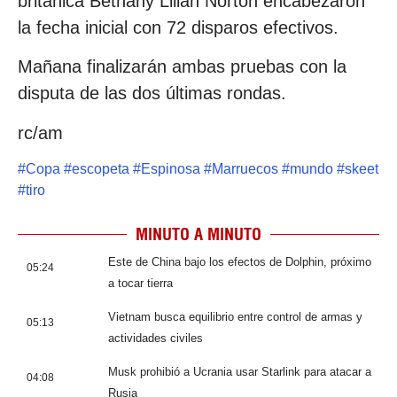
británica Bethany Lilian Norton encabezaron
la fecha inicial con 72 disparos efectivos.
Mañana finalizarán ambas pruebas con la
disputa de las dos últimas rondas.
rc/am
#
Copa
#
escopeta
#
Espinosa
#
Marruecos
#
mundo
#
skeet
#
tiro
MINUTO A MINUTO
Este de China bajo los efectos de Dolphin, próximo
05:24
a tocar tierra
Vietnam busca equilibrio entre control de armas y
05:13
actividades civiles
Musk prohibió a Ucrania usar Starlink para atacar a
04:08
Rusia