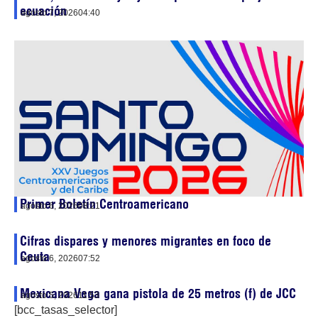
ecuación
agosto 7, 2026
04:40
Primer Boletín Centroamericano
agosto 6, 2026
08:21
Cifras dispares y menores migrantes en foco de
Ceuta
agosto 6, 2026
07:52
Mexicana Vega gana pistola de 25 metros (f) de JCC
agosto 5, 2026
11:53
[bcc_tasas_selector]