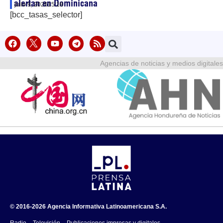
alertan en Dominicana
julio 9, 2026
15:18
[bcc_tasas_selector]
Agencias de noticias y medios digitales
© 2016-2026 Agencia Informativa Latinoamericana S.A.
Radio – Televisión – Publicaciones impresas y digitales.