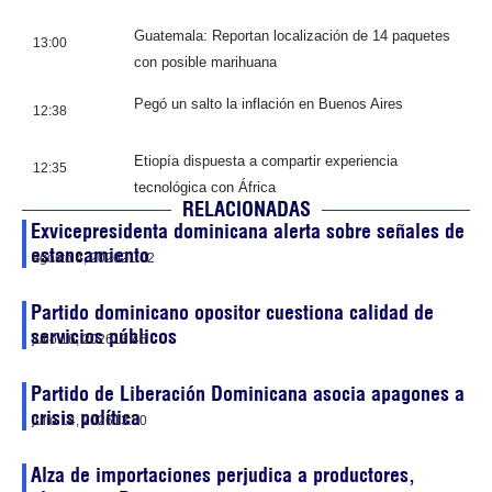
Guatemala: Reportan localización de 14 paquetes
13:00
con posible marihuana
Pegó un salto la inflación en Buenos Aires
12:38
Etiopía dispuesta a compartir experiencia
12:35
tecnológica con África
RELACIONADAS
Exvicepresidenta dominicana alerta sobre señales de
estancamiento
agosto 4, 2026
21:02
Partido dominicano opositor cuestiona calidad de
servicios públicos
julio 16, 2026
13:46
Partido de Liberación Dominicana asocia apagones a
crisis política
julio 14, 2026
13:50
Alza de importaciones perjudica a productores,