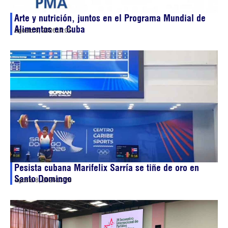
Arte y nutrición, juntos en el Programa Mundial de
Alimentos en Cuba
agosto 8, 2026
14:05
Pesista cubana Marifelix Sarría se tiñe de oro en
Santo Domingo
agosto 8, 2026
13:28