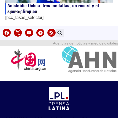
Anisleidis Ochoa: tres medallas, un récord y el
sueño olímpico
agosto 8, 2026
08:54
[bcc_tasas_selector]
Agencias de noticias y medios digitales