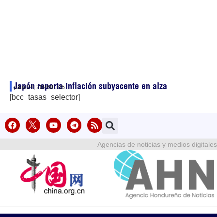
Japón reporta inflación subyacente en alza
julio 24, 2026
01:05
[bcc_tasas_selector]
Agencias de noticias y medios digitales