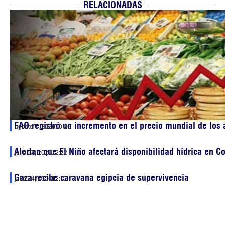
RELACIONADAS
FAO registró un incremento en el precio mundial de los
agosto 7, 2026
10:26
Alertan que El Niño afectará disponibilidad hídrica en C
julio 24, 2026
12:22
Gaza recibe caravana egipcia de supervivencia
julio 24, 2026
12:11