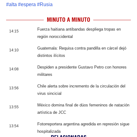
#
alta
#
espera
#
Rusia
MINUTO A MINUTO
Fuerza haitiana antibandas despliega tropas en
14:15
región noroccidental
Guatemala: Requisa contra pandilla en cárcel dejó
14:10
distintos ilícitos
Despiden a presidente Gustavo Petro con honores
14:08
militares
Chile alerta sobre incremento de la circulación del
13:56
virus sincicial
México domina final de dúos femeninos de natación
13:55
artística de JCC
Fotorreportera argentina agredida en represión sigue
13:54
hospitalizada