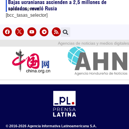
Bajas ucranianas ascienden a 2,5 millones de
soldados, reveló Rusia
agosto 7, 2026
04:00
[bcc_tasas_selector]
Agencias de noticias y medios digitales
© 2016-2026 Agencia Informativa Latinoamericana S.A.