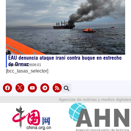
EAU denuncia ataque iraní contra buque en estrecho
de Ormuz
agosto 8, 2026
08:01
[bcc_tasas_selector]
Agencias de noticias y medios digitales