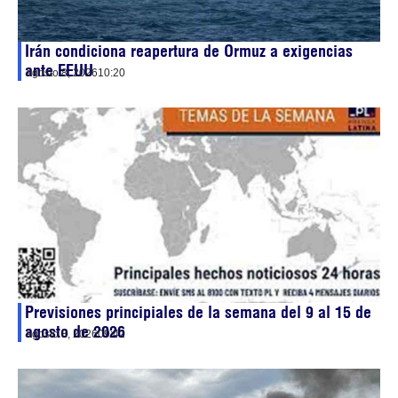
Irán condiciona reapertura de Ormuz a exigencias
ante EEUU
agosto 8, 2026
10:20
Previsiones principiales de la semana del 9 al 15 de
agosto de 2026
agosto 8, 2026
09:42