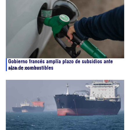
Gobierno francés amplía plazo de subsidios ante
alza de combustibles
agosto 8, 2026
12:47