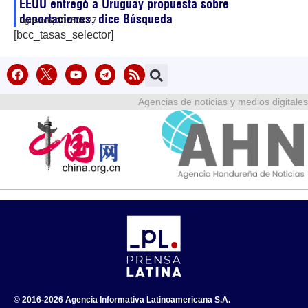
EEUU entregó a Uruguay propuesta sobre
deportaciones, dice Búsqueda
agosto 6, 2026
08:27
[bcc_tasas_selector]
Agencias de noticias y medios digitales
© 2016-2026 Agencia Informativa Latinoamericana S.A.