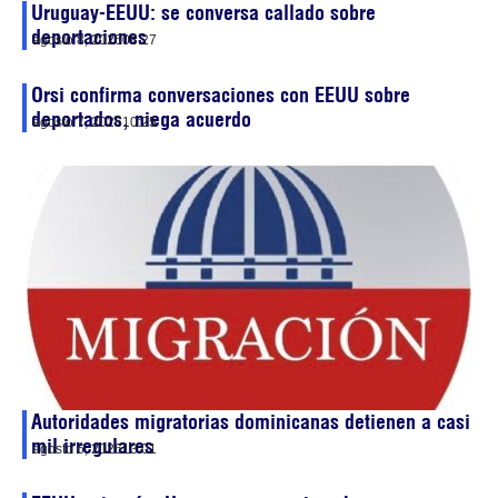
Uruguay-EEUU: se conversa callado sobre
deportaciones
agosto 8, 2026
08:27
Orsi confirma conversaciones con EEUU sobre
deportados, niega acuerdo
agosto 7, 2026
10:25
Autoridades migratorias dominicanas detienen a casi
mil irregulares
agosto 6, 2026
13:01