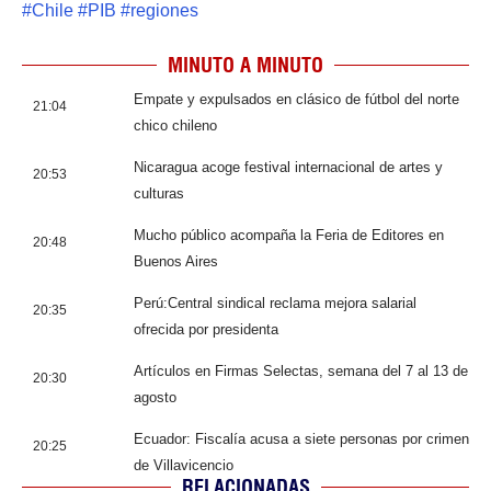
#
Chile
#
PIB
#
regiones
MINUTO A MINUTO
Empate y expulsados en clásico de fútbol del norte
21:04
chico chileno
Nicaragua acoge festival internacional de artes y
20:53
culturas
Mucho público acompaña la Feria de Editores en
20:48
Buenos Aires
Perú:Central sindical reclama mejora salarial
20:35
ofrecida por presidenta
Artículos en Firmas Selectas, semana del 7 al 13 de
20:30
agosto
Ecuador: Fiscalía acusa a siete personas por crimen
20:25
de Villavicencio
RELACIONADAS