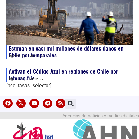
Estiman en casi mil millones de dólares daños en
Chile por temporales
agosto 7, 2026
22:37
Activan el Código Azul en regiones de Chile por
intenso frío
agosto 7, 2026
16:22
[bcc_tasas_selector]
Agencias de noticias y medios digitales