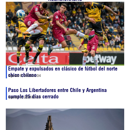
Empate y expulsados en clásico de fútbol del norte
chico chileno
agosto 8, 2026
21:04
Paso Los Libertadores entre Chile y Argentina
cumple 25 días cerrado
agosto 8, 2026
13:10