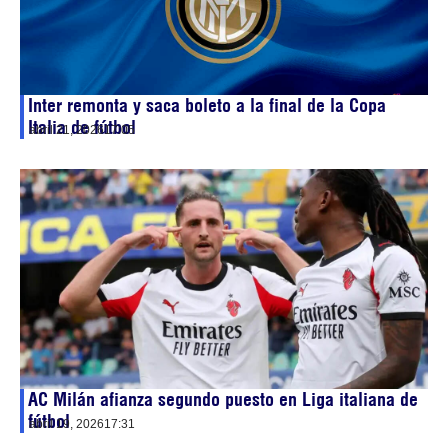
Inter remonta y saca boleto a la final de la Copa
Italia de fútbol
abril 21, 2026
17:05
AC Milán afianza segundo puesto en Liga italiana de
fútbol
abril 19, 2026
17:31