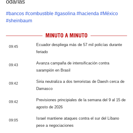
oda/las
#
bancos
#
combustible
#
gasolina
#
hacienda
#
México
#
sheinbaum
MINUTO A MINUTO
Ecuador despliega más de 57 mil policías durante
09:45
feriado
Avanza campaña de intensificación contra
09:43
sarampión en Brasil
Siria neutraliza a dos terroristas de Daesh cerca de
09:42
Damasco
Previsiones principiales de la semana del 9 al 15 de
09:42
agosto de 2026
Israel mantiene ataques contra el sur del Líbano
09:05
pese a negociaciones