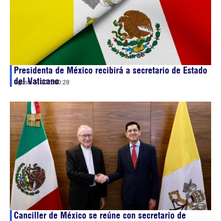
Presidenta de México recibirá a secretario de Estado
del Vaticano
agosto 5, 2026
00:28
Canciller de México se reúne con secretario de