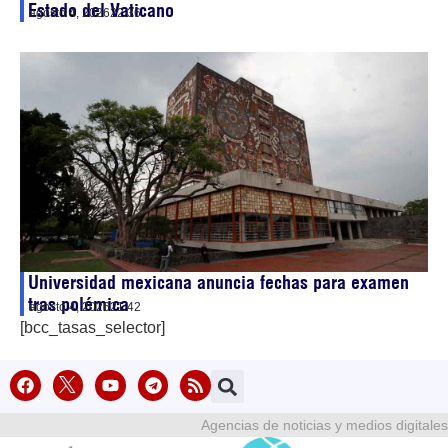
Estado del Vaticano
agosto 4, 2026
22:36
Universidad mexicana anuncia fechas para examen
tras polémica
agosto 4, 2026
21:42
[bcc_tasas_selector]
Agencias de noticias y medios digitales