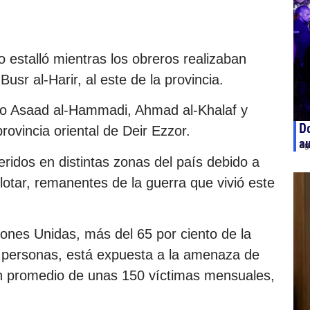
o estalló mientras los obreros realizaban
Busr al-Harir, al este de la provincia.
omo Asaad al-Hammadi, Ahmad al-Khalaf y
Do
rovincia oriental de Deir Ezzor.
a
ag
eridos en distintas zonas del país debido a
lotar, remanentes de la guerra que vivió este
nes Unidas, más del 65 por ciento de la
de personas, está expuesta a la amenaza de
un promedio de unas 150 víctimas mensuales,