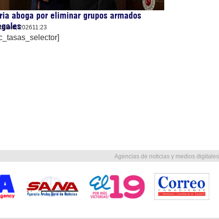
ria aboga por eliminar grupos armados
egales
osto 6, 2026
11:23
c_tasas_selector]
Agencias de noticias y medios digitales