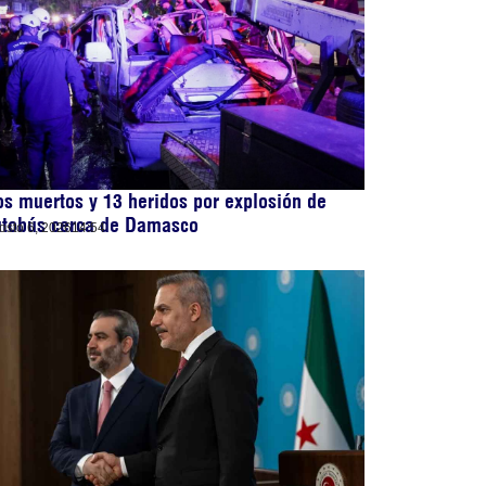
s muertos y 13 heridos por explosión de
utobús cerca de Damasco
osto 6, 2026
14:54