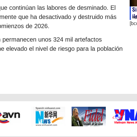
ue continúan las labores de desminado. El
Si
il
emente que ha desactivado y destruido más
ag
[bc
comienzos de 2026.
aún permanecen unos 324 mil artefactos
e elevado el nivel de riesgo para la población