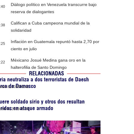
Diálogo político en Venezuela transcurre bajo
:40
reserva de dialogantes
Califican a Cuba campeona mundial de la
:38
solidaridad
Inflación en Guatemala repuntó hasta 2,70 por
:25
ciento en julio
Méxicano Josué Medina gana oro en la
:22
halterofilia de Santo Domingo
RELACIONADAS
ria neutraliza a dos terroristas de Daesh
erca de Damasco
osto 8, 2026
09:42
ere soldado sirio y otros dos resultan
eridos en ataque armado
osto 8, 2026
08:53