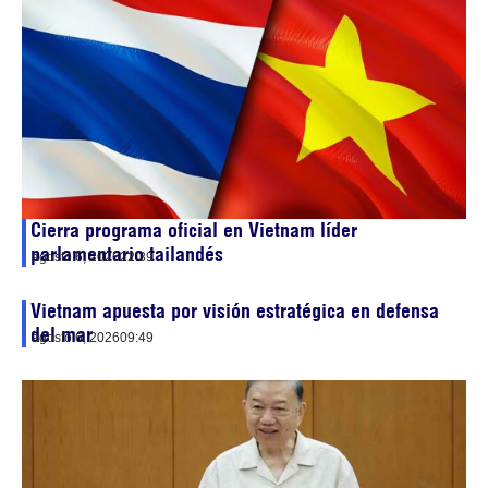
Cierra programa oficial en Vietnam líder
parlamentario tailandés
agosto 6, 2026
22:39
Vietnam apuesta por visión estratégica en defensa
del mar
agosto 6, 2026
09:49