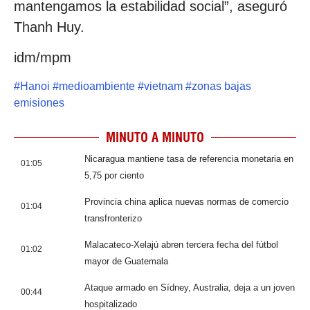
mantengamos la estabilidad social”, aseguró
Thanh Huy.
idm/mpm
#
Hanoi
#
medioambiente
#
vietnam
#
zonas bajas
emisiones
MINUTO A MINUTO
Nicaragua mantiene tasa de referencia monetaria en
01:05
5,75 por ciento
Provincia china aplica nuevas normas de comercio
01:04
transfronterizo
Malacateco-Xelajú abren tercera fecha del fútbol
01:02
mayor de Guatemala
Ataque armado en Sídney, Australia, deja a un joven
00:44
hospitalizado