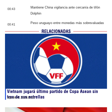
Mantiene China vigilancia ante cercanía de tifón
00:43
Dolphin
Peso uruguayo entre monedas más sobrevaluadas
00:41
RELACIONADAS
Vietnam jugará último partido de Copa Asean sin
tres de sus estrellas
agosto 6, 2026
23:07