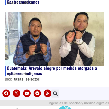
Centroamericanos
agosto 5, 2026
17:24
Guatemala: Arévalo alegre por medida otorgada a
exlíderes indígenas
agosto 5, 2026
17:15
[bcc_tasas_selector]
Agencias de noticias y medios digitales