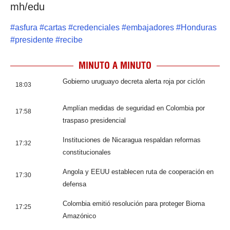
mh/edu
#
asfura
#
cartas
#
credenciales
#
embajadores
#
Honduras
#
presidente
#
recibe
MINUTO A MINUTO
Gobierno uruguayo decreta alerta roja por ciclón
18:03
Amplían medidas de seguridad en Colombia por
17:58
traspaso presidencial
Instituciones de Nicaragua respaldan reformas
17:32
constitucionales
Angola y EEUU establecen ruta de cooperación en
17:30
defensa
Colombia emitió resolución para proteger Bioma
17:25
Amazónico