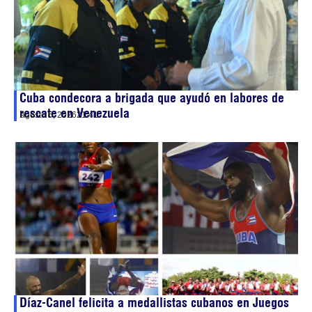
Cuba condecora a brigada que ayudó en labores de
rescate en Venezuela
agosto 5, 2026
21:41
Díaz-Canel felicita a medallistas cubanos en Juegos