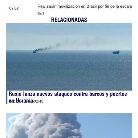
Realizarán movilización en Brasil por fin de la escala
09:02
6×1
RELACIONADAS
Rusia lanza nuevos ataques contra barcos y puertos
en Ucrania
agosto 4, 2026
02:48