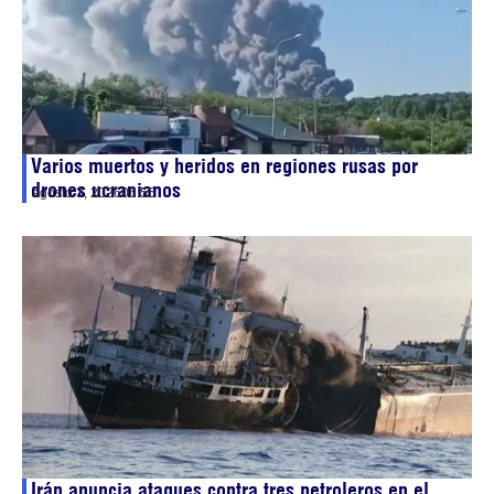
Varios muertos y heridos en regiones rusas por
drones ucranianos
agosto 3, 2026
06:55
Irán anuncia ataques contra tres petroleros en el