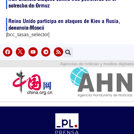
estrecho de Ormuz
julio 29, 2026
10:17
Reino Unido participa en ataques de Kiev a Rusia,
denuncia Moscú
julio 27, 2026
11:39
[bcc_tasas_selector]
Agencias de noticias y medios digitales