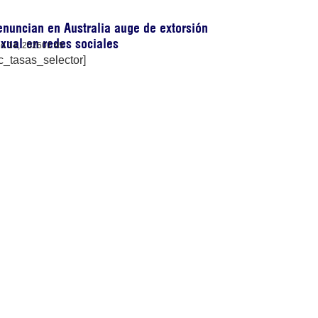
nuncian en Australia auge de extorsión
xual en redes sociales
lio 14, 2026
01:45
c_tasas_selector]