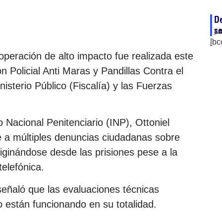
De
se
ju
[bc
 operación de alto impacto fue realizada este
n Policial Anti Maras y Pandillas Contra el
sterio Público (Fiscalía) y las Fuerzas
o Nacional Penitenciario (INP), Ottoniel
e a múltiples denuncias ciudadanas sobre
iginándose desde las prisiones pese a la
telefónica.
señaló que las evaluaciones técnicas
o están funcionando en su totalidad.