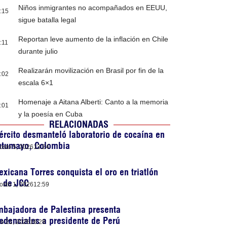
Niños inmigrantes no acompañados en EEUU,
:15
sigue batalla legal
Reportan leve aumento de la inflación en Chile
:11
durante julio
Realizarán movilización en Brasil por fin de la
:02
escala 6×1
Homenaje a Aitana Alberti: Canto a la memoria
:01
y la poesía en Cuba
RELACIONADAS
ército desmanteló laboratorio de cocaína en
utumayo, Colombia
osto 5, 2026
13:24
xicana Torres conquista el oro en triatlón
) de JCC
osto 1, 2026
12:59
bajadora de Palestina presenta
edenciales a presidente de Perú
lio 21, 2026
16:28