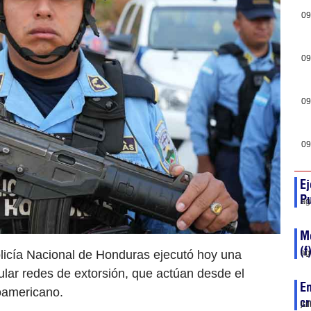
09
09
09
09
Ej
P
ag
Me
(f
olicía Nacional de Honduras ejecutó hoy una
ag
ular redes de extorsión, que actúan desde el
Em
roamericano.
cr
ju