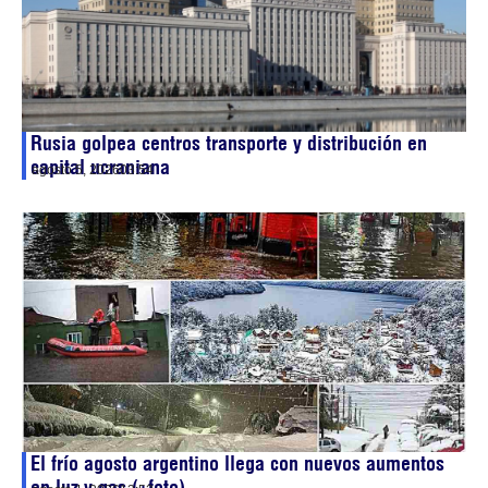
Rusia golpea centros transporte y distribución en
capital ucraniana
agosto 5, 2026
03:54
El frío agosto argentino llega con nuevos aumentos
en luz y gas (+foto)