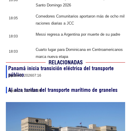
Santo Domingo 2026
Comedores Comunitarios aportaron más de ocho mil
18:05
raciones diarias a JCC
Messi regresa a Argentina por muerte de su padre
18:03
Cuarto lugar para Dominicana en Centroamericanos
18:03
marca nueva etapa
RELACIONADAS
Panamá inicia transición eléctrica del transporte
público
agosto 8, 2026
07:16
Al alza tarifas del transporte marítimo de graneles
agosto 6, 2026
10:59