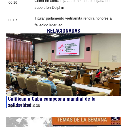
China en alerta roja ante inminente llegada de
00:16
supertifón Dolphin
Titular parlamento vietnamita rendirá honores a
00:07
fallecido líder lao
RELACIONADAS
Califican a Cuba campeona mundial de la
solidaridad
agosto 8, 2026
10:38