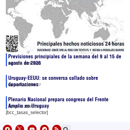
Previsiones principiales de la semana del 9 al 15 de
agosto de 2026
agosto 8, 2026
09:42
Uruguay-EEUU: se conversa callado sobre
deportaciones
agosto 8, 2026
08:27
Plenario Nacional prepara congreso del Frente
Amplio en Uruguay
agosto 8, 2026
07:41
[bcc_tasas_selector]