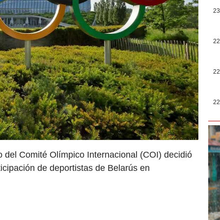
23
22
22
22
o del Comité Olímpico Internacional (COI) decidió
rticipación de deportistas de Belarús en