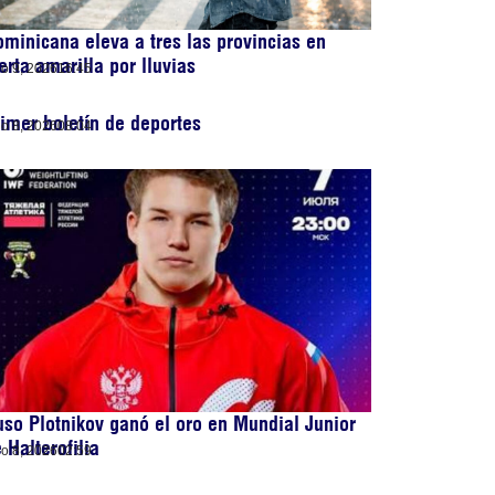
minicana eleva a tres las provincias en
erta amarilla por lluvias
lio 9, 2026
16:45
imer boletín de deportes
lio 8, 2026
08:04
so Plotnikov ganó el oro en Mundial Junior
 Halterofilia
lio 8, 2026
02:59