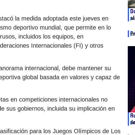
Do
al
stacó la medida adoptada este jueves en
ju
smo deportivo mundial, que permite en lo
Pr
ju
rrusos, incluidos los equipos, en
eraciones Internacionales (FI) y otros
panorama internacional, debe mantener su
eportiva global basada en valores y capaz de
letas en competiciones internacionales no
de sus gobiernos, incluida su implicación en
Ru
de
ju
lasificación para los Juegos Olímpicos de Los