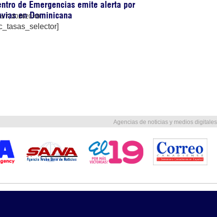
ntro de Emergencias emite alerta por
uvias en Dominicana
lio 7, 2026
20:49
c_tasas_selector]
Agencias de noticias y medios digitales