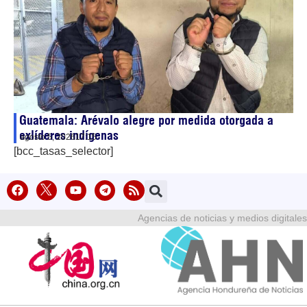
Guatemala: Arévalo alegre por medida otorgada a
exlíderes indígenas
agosto 5, 2026
17:15
[bcc_tasas_selector]
Agencias de noticias y medios digitales