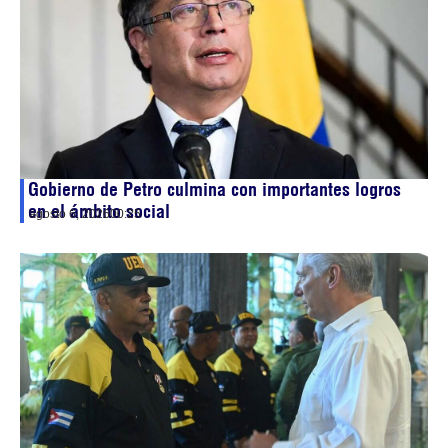
Gobierno de Petro culmina con importantes logros
en el ámbito social
agosto 6, 2026
00:25