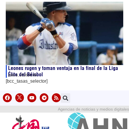
Leones rugen y toman ventaja en la final de la Liga
Élite del Béisbol
julio 4, 2026
16:49
[bcc_tasas_selector]
Agencias de noticias y medios digitales