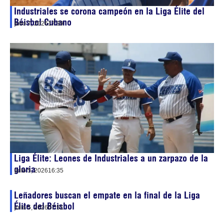
Industriales se corona campeón en la Liga Élite del
Béisbol Cubano
julio 7, 2026
17:39
Liga Élite: Leones de Industriales a un zarpazo de la
gloria
julio 5, 2026
16:35
Leñadores buscan el empate en la final de la Liga
Élite del Béisbol
julio 5, 2026
07:51