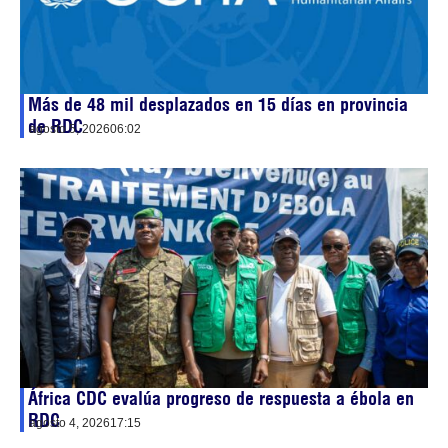
Más de 48 mil desplazados en 15 días en provincia
de RDC
agosto 5, 2026
06:02
África CDC evalúa progreso de respuesta a ébola en
RDC
agosto 4, 2026
17:15