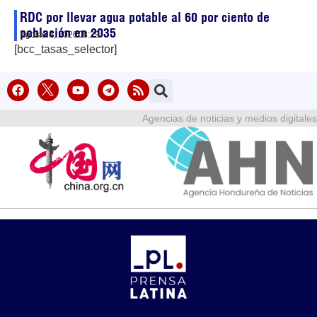
RDC por llevar agua potable al 60 por ciento de
población en 2035
agosto 4, 2026
08:29
[bcc_tasas_selector]
Agencias de noticias y medios digitales