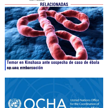
RELACIONADAS
Temor en Kinshasa ante sospecha de caso de ébola
en una embarcación
agosto 6, 2026
00:37